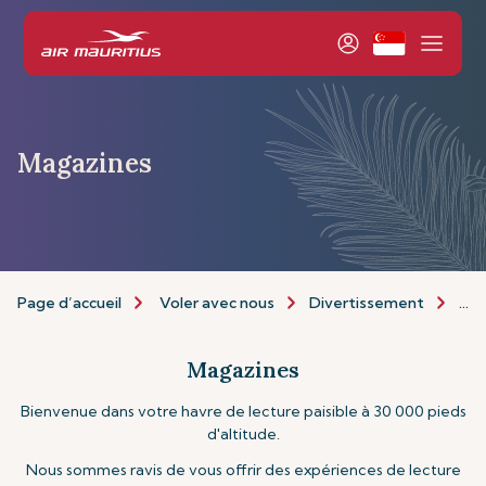
Magazines
Page d’accueil
Voler avec nous
Divertissement
Mag
Magazines
Bienvenue dans votre havre de lecture paisible à 30 000 pieds
d'altitude.
Nous sommes ravis de vous offrir des expériences de lecture