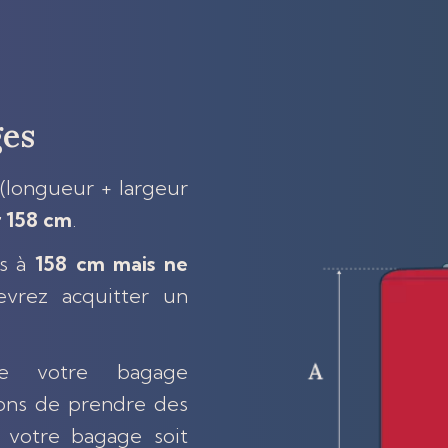
ges
 (longueur + largeur
r 158 cm
.
es à
158 cm mais ne
evrez acquitter un
de votre bagage
ions de prendre des
e votre bagage soit