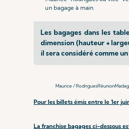
un bagage à main.
Les bagages dans les tabl
dimension (hauteur + large
il sera considéré comme un
Maurice / Rodrigues
Réunion
Madag
Pour les billets émis entre le 1er ju
La franchise bagages ci-dessous est 