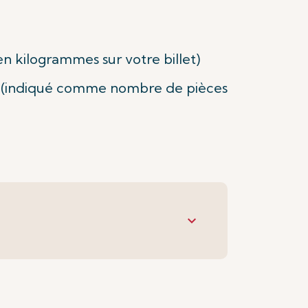
n kilogrammes sur votre billet)
 (indiqué comme nombre de pièces
keyboard_arrow_down