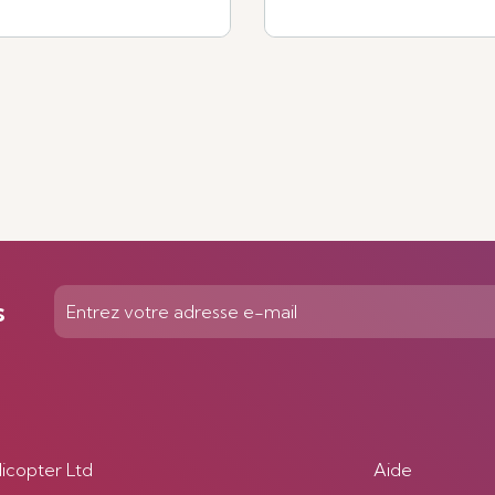
Voir plus
s
licopter Ltd
Aide