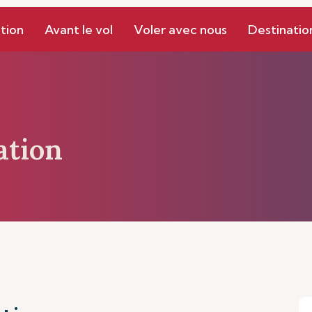
Gestion
Mes Réservations
tion
Avant le vol
Voler avec nous
Destinatio
ation