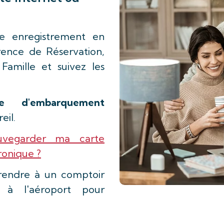
e enregistrement en
rence de Réservation,
mille et suivez les
te d'embarquement
eil.
uvegarder ma carte
onique ?
rendre à un comptoir
à l'aéroport pour