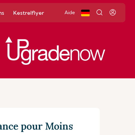
ns
Kestrelflyer
Aide
ance pour Moins