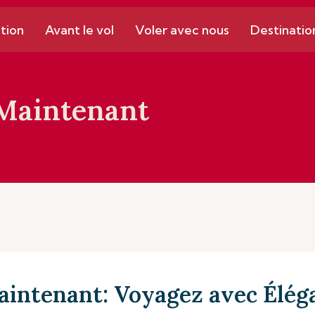
tion
Avant le vol
Voler avec nous
Destinatio
 Maintenant
aintenant: Voyagez avec Élég