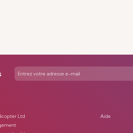
s
licopter Ltd
Aide
gement