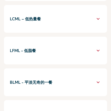
keyboard_arrow_down
LCML – 低热量餐
keyboard_arrow_down
LFML - 低脂餐
keyboard_arrow_down
BLML - 平淡无奇的一餐