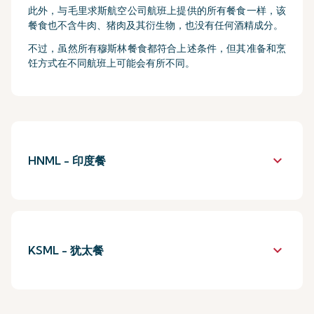
此外，与毛里求斯航空公司航班上提供的所有餐食一样，该
餐食也不含牛肉、猪肉及其衍生物，也没有任何酒精成分。
不过，虽然所有穆斯林餐食都符合上述条件，但其准备和烹
饪方式在不同航班上可能会有所不同。
keyboard_arrow_down
HNML - 印度餐
keyboard_arrow_down
KSML - 犹太餐