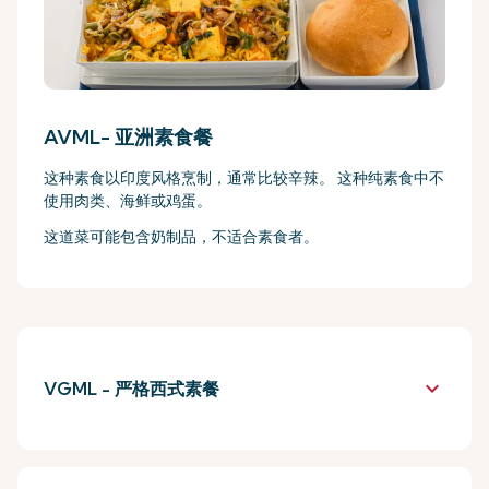
AVML- 亚洲素食餐
这种素食以印度风格烹制，通常比较辛辣。 这种纯素食中不
使用肉类、海鲜或鸡蛋。
这道菜可能包含奶制品，不适合素食者。
keyboard_arrow_down
VGML - 严格西式素餐