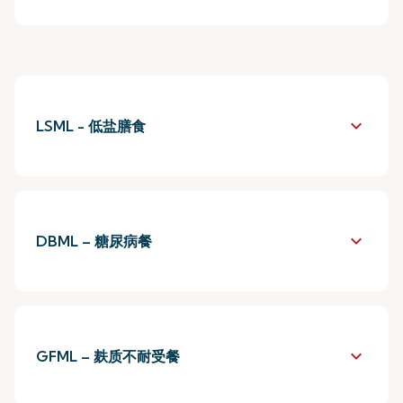
keyboard_arrow_down
LSML - 低盐膳食
keyboard_arrow_down
DBML – 糖尿病餐
keyboard_arrow_down
GFML – 麸质不耐受餐