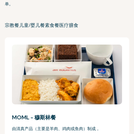
单。
宗教餐
儿童/婴儿餐
素食餐
医疗膳食
MOML -
穆斯林餐
由清真产品（主要是羊肉、鸡肉或鱼肉）制成，