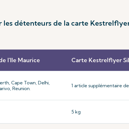
les détenteurs de la carte Kestrelflye
e l'Ile Maurice
Carte Kestrelflyer Si
erth, Cape Town, Delhi,
1 article supplémentaire d
rivo, Reunion.
5 kg