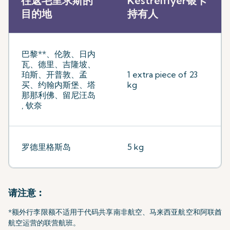
往返毛里求斯的
Kestrelflyer银卡
目的地
持有人
巴黎**、伦敦、日内
瓦、德里、吉隆坡、
珀斯、开普敦、孟
1 extra piece of 23
买、约翰内斯堡、塔
kg
那那利佛、留尼汪岛
, 钦奈
罗德里格斯岛
5 kg
请注意︰
*额外行李限额不适用于代码共享南非航空、马来西亚航空和阿联酋
航空运营的联营航班。