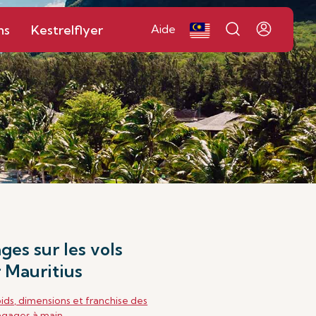
ns
Kestrelflyer
Aide
ges sur les vols
r Mauritius
ids, dimensions et franchise des
agages à main