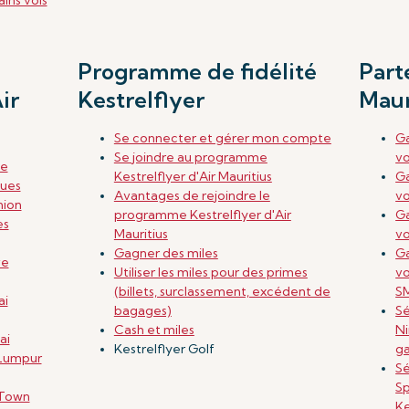
ins vols
Programme de fidélité
Part
ir
Kestrelflyer
Maur
Se connecter et gérer mon compte
Ga
Se joindre au programme
vo
ce
Kestrelflyer d'Air Mauritius
Ga
gues
Avantages de rejoindre le
vo
nion
programme Kestrelflyer d'Air
Ga
es
Mauritius
vo
Gagner des miles
Ga
ve
Utiliser les miles pour des primes
vo
(billets, surclassement, excédent de
S
ai
bagages)
Sé
Cash et miles
Ni
ai
Kestrelflyer Golf
ga
 Lumpur
Sé
Sp
 Town
Ke