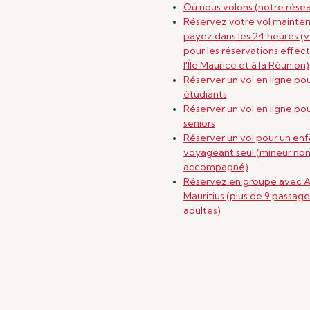
Où nous volons (notre rése
Réservez votre vol mainten
payez dans les 24 heures (v
pour les réservations effec
l'Île Maurice et à la Réunion)
Réserver un vol en ligne pou
étudiants
Réserver un vol en ligne pou
seniors
Réserver un vol pour un enf
voyageant seul (mineur no
accompagné)
Réservez en groupe avec A
Mauritius (plus de 9 passage
adultes)