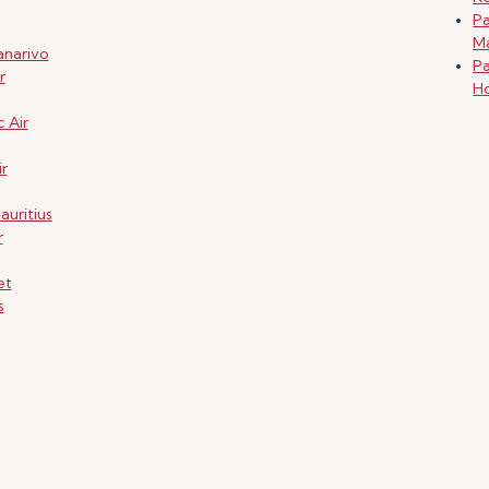
Pa
Ma
anarivo
Pa
r
Ho
 Air
r
uritius
r
et
s