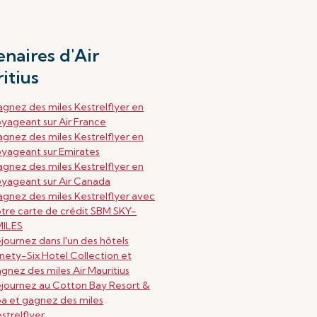
enaires d'Air
itius
gnez des miles Kestrelflyer en
yageant sur Air France
gnez des miles Kestrelflyer en
yageant sur Emirates
gnez des miles Kestrelflyer en
yageant sur Air Canada
gnez des miles Kestrelflyer avec
tre carte de crédit SBM SKY-
MILES
journez dans l'un des hôtels
nety-Six Hotel Collection et
gnez des miles Air Mauritius
journez au Cotton Bay Resort &
a et gagnez des miles
strelflyer