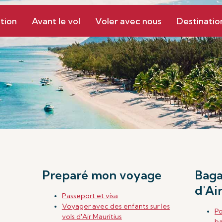
tion
Avant le vol
Voler avec nous
Destinatio
Preparé mon voyage
Baga
d'Ai
Passeport et visa
Voyager avec des enfants sur les
Po
vols d'Air Mauritius
b