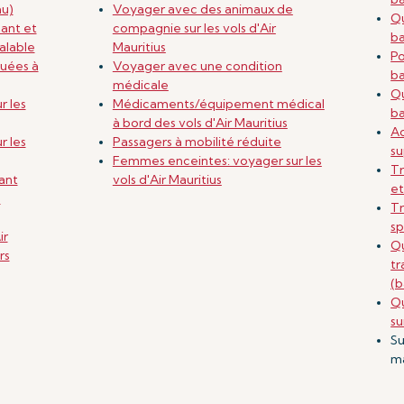
au)
Voyager avec des animaux de
Q
ant et
compagnie sur les vols d'Air
ba
alable
Mauritius
Po
tuées à
Voyager avec une condition
b
médicale
Q
r les
Médicaments/équipement médical
ba
à bord des vols d'Air Mauritius
A
r les
Passagers à mobilité réduite
su
Femmes enceintes: voyager sur les
Tr
ant
vols d'Air Mauritius
et
n
Tr
sp
ir
Qu
rs
tr
(b
Qu
su
Su
m