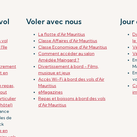
vol
Voler avec nous
Jour
La flotte d'Air Mauritius
D
 vol
Classe Affaires d'Air Mauritius
le
'île
Classe Economique d'Air Mauritius
Vé
Comment accéder au salon
Vé
Amédée Maingard ?
En
strement
Divertissement à bord - Films,
Ma
t en
musique et jeux
En
Accès Wi-Fi à bord des vols d'Air
vo
 repas,
Mauritius
Co
tout
eMagazines
im
ticulier
Repas et boissons à bord des vols
hôtel)
d'Air Mauritius
tance
les de
ck
 en