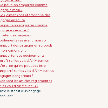
ue peut-on emporter comme
gage à main ?
ids, dimensions et franchise des
agages en soute
ue peut-on emporter comme
gage enregistré ?
cheter des bagages
pplémentaires avant mon vol
ansport des bagages en surpoids
 hors dimensions
ansporter des équipements
ortifs sur les vols d'Air Mauritius
'est-ce qui ne peut pas être
ansporté sur les vols d'Air Mauritius
agages dangereux) ?
els sont les articles réglementés
r les vols d'Air Mauritius ?
ivre le statut d'un bagage
anquant