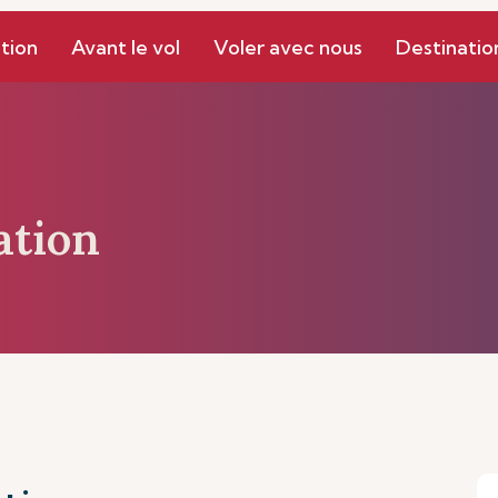
Gestion
Mes Réservations
tion
Avant le vol
Voler avec nous
Destinatio
ation