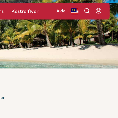
ns
Kestrelflyer
Aide
ter