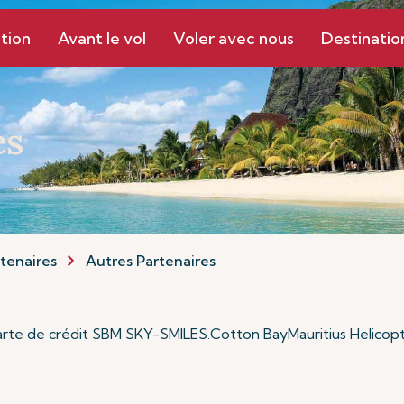
tion
Avant le vol
Voler avec nous
Destinatio
es
tenaires
Autres Partenaires
rte de crédit SBM SKY-SMILES
.
Cotton Bay
Mauritius Helicop