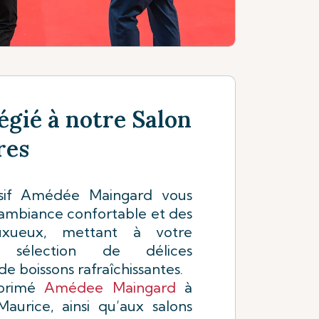
égié à notre Salon
res
usif Amédée Maingard vous
 ambiance confortable et des
uxueux, mettant à votre
e sélection de délices
e boissons rafraîchissantes.
 primé
Amédee Maingard
à
aurice, ainsi qu’aux salons