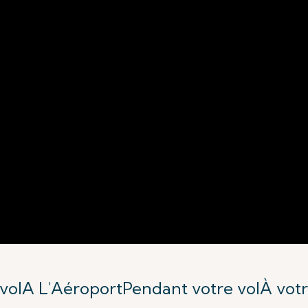
vol
A L'Aéroport
Pendant votre vol
À votr