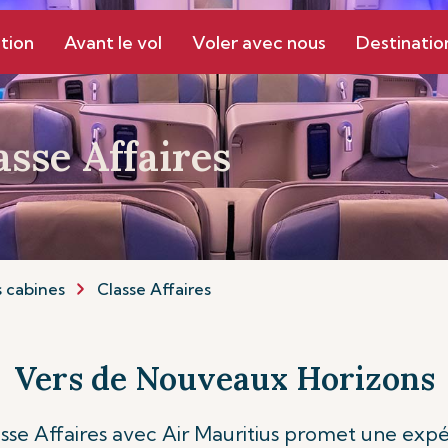
tion
Avant le vol
Voler avec nous
Destinatio
sse Affaires
 cabines
Classe Affaires
Vers de Nouveaux Horizons
se Affaires avec Air Mauritius promet une exp