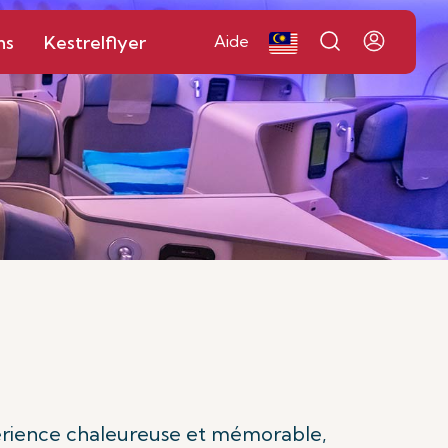
ns
Kestrelflyer
Aide
érience chaleureuse et mémorable,