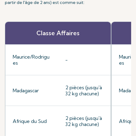
partir de l'âge de 2 ans) est comme suit:
Classe Affaires
Maurice/Rodrigu
Mauric
-
es
es
2 pièces (jusqu'à
Madagascar
Madaga
32 kg chacune)
2 pièces (jusqu'à
Afrique du Sud
Afrique
32 kg chacune)