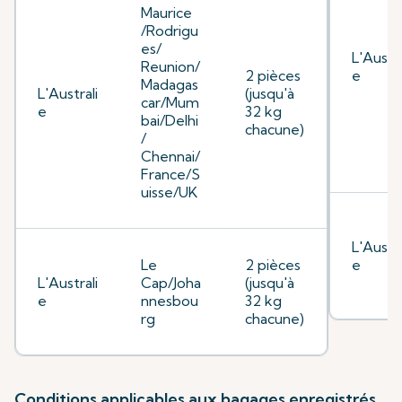
Maurice
/Rodrigu
es/
L'Austra
Reunion/
2 pièces
e
Madagas
L'Australi
(jusqu'à
car/Mum
e
32 kg
bai/Delhi
chacune)
/
Chennai/
France/S
uisse/UK
L'Austra
Le
2 pièces
e
L'Australi
Cap/Joha
(jusqu'à
e
nnesbou
32 kg
rg
chacune)
Conditions applicables aux bagages enregistrés