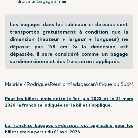
droit à un bagage à main.
Les bagages dans les tableaux ci-dessous sont
transportés gratuitement à condition que la
dimension (hauteur + largeur + longueur) ne
dépasse pas 158 cm. Si la dimension est
dépassée, il sera considéré comme un bagage
surdimensionné et des frais seront appliqués.
Maurice / Rodrigues
Réunion
Madagascar
Afrique du Sud
Mum
Pour les billets émis entre le 1er juin 2025 et le 31 mars
2026, la franchise indiquée sur le billet s’applique.
La franchise bagages ci-dessous est applicable pour les
billets émis à partir du 01 avril 2026.