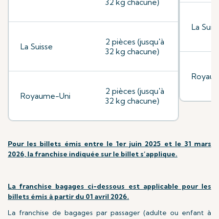
32 kg chacune)
La Suis
2 pièces (jusqu'à
La Suisse
32 kg chacune)
Royaum
2 pièces (jusqu'à
Royaume-Uni
32 kg chacune)
Pour les billets émis entre le 1er juin 2025 et le 31 mars
2026, la franchise indiquée sur le billet s’applique.
La franchise bagages ci-dessous est applicable pour les
billets émis à partir du 01 avril 2026.
La franchise de bagages par passager (adulte ou enfant à