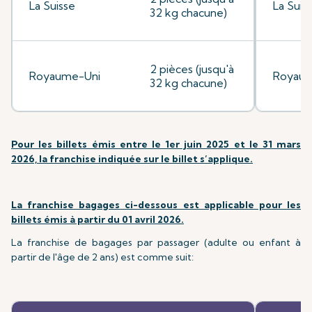
La Suisse
La Suis
32 kg chacune)
2 pièces (jusqu'à
Royaume-Uni
Royaum
32 kg chacune)
Pour les billets émis entre le 1er juin 2025 et le 31 mars
2026, la franchise indiquée sur le billet s’applique.
La franchise bagages ci-dessous est applicable pour les
billets émis à partir du 01 avril 2026.
La franchise de bagages par passager (adulte ou enfant à
partir de l'âge de 2 ans) est comme suit: