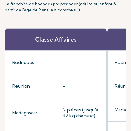
La franchise de bagages par passager (adulte ou enfant à
partir de l'âge de 2 ans) est comme suit:
Classe Affaires
Rodrigues
-
Rodrig
Réunion
-
Réunio
2 pièces (jusqu'à
Madaga
Madagascar
32 kg chacune)