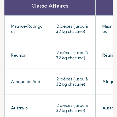
Classe Affaires
Maurice/Rodrigu
2 pièces (jusqu'à
Mauric
es
32 kg chacune)
es
2 pièces (jusqu'à
Réunion
Réunio
32 kg chacune)
2 pièces (jusqu'à
Afrique du Sud
Afrique
32 kg chacune)
2 pièces (jusqu'à
Australie
Austral
32 kg chacune)