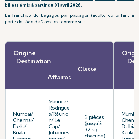
billets émis à partir du 01 avril 2026.
La franchise de bagages par passager (adulte ou enfant à
partir de l'âge de 2 ans) est comme suit:
Origine
O
Destination
D
Classe
Affaires
Maurice/
Rodrigue
Mumbai/
s/Réunio
Mumbai
2 pièces
Chennai/
n/ Le
Chenna
(jusqu'à
Delhi/
Cap/
Delhi/
32 kg
Kuala
Johannes
Kuala
chacune)
Lumpur
bourg/
Lumpu