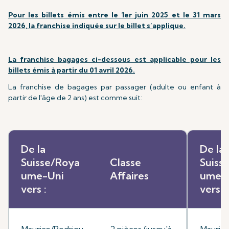
Pour les billets émis entre le 1er juin 2025 et le 31 mars
2026, la franchise indiquée sur le billet s’applique.
La franchise bagages ci-dessous est applicable pour les
billets émis à partir du 01 avril 2026.
La franchise de bagages par passager (adulte ou enfant à
partir de l'âge de 2 ans) est comme suit:
De la
De la
Suisse/Roya
Classe
Suiss
ume-Uni
Affaires
ume-
vers :
vers :