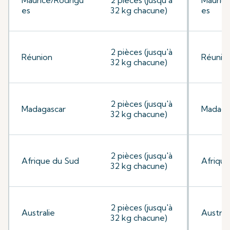
Maurice/Rodrigu
2 pièces (jusqu'à
Mauric
es
32 kg chacune)
es
2 pièces (jusqu'à
Réunion
Réunio
32 kg chacune)
2 pièces (jusqu'à
Madagascar
Madaga
32 kg chacune)
2 pièces (jusqu'à
Afrique du Sud
Afrique
32 kg chacune)
2 pièces (jusqu'à
Australie
Austral
32 kg chacune)