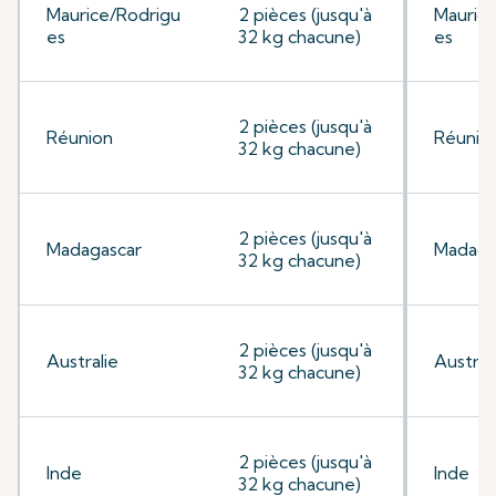
Maurice/Rodrigu
2 pièces (jusqu'à
Mauric
es
32 kg chacune)
es
2 pièces (jusqu'à
Réunion
Réunio
32 kg chacune)
2 pièces (jusqu'à
Madagascar
Madaga
32 kg chacune)
2 pièces (jusqu'à
Australie
Austral
32 kg chacune)
2 pièces (jusqu'à
Inde
Inde
32 kg chacune)