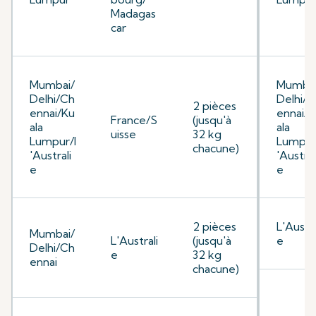
Madagas
car
Mumbai/
Mumbai
Delhi/Ch
Delhi/C
2 pièces
ennai/Ku
ennai/K
France/S
(jusqu'à
ala
ala
uisse
32 kg
Lumpur/l
Lumpur
chacune)
'Australi
'Austral
e
e
2 pièces
L'Austra
Mumbai/
L'Australi
(jusqu'à
e
Delhi/Ch
e
32 kg
ennai
chacune)