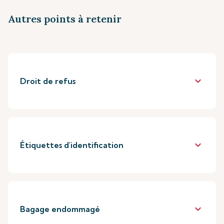
Autres points à retenir
keyboard_arrow_down
Droit de refus
keyboard_arrow_down
Étiquettes d'identification
keyboard_arrow_down
Bagage endommagé