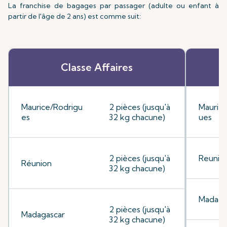
La franchise de bagages par passager (adulte ou enfant à
partir de l'âge de 2 ans) est comme suit:
Classe Affaires
Maurice/Rodrigu
2 pièces (jusqu'à
Mauriti
es
32 kg chacune)
ues
2 pièces (jusqu'à
Reunio
Réunion
32 kg chacune)
Madaga
2 pièces (jusqu'à
Madagascar
32 kg chacune)