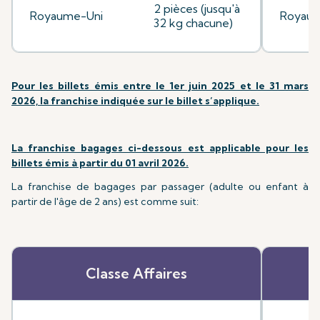
2 pièces (jusqu'à
Royaume-Uni
Royaum
32 kg chacune)
Pour les billets émis entre le 1er juin 2025 et le 31 mars
2026, la franchise indiquée sur le billet s’applique.
La franchise bagages ci-dessous est applicable pour les
billets émis à partir du 01 avril 2026.
La franchise de bagages par passager (adulte ou enfant à
partir de l'âge de 2 ans) est comme suit:
Classe Affaires