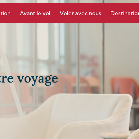
tion
Avant le vol
Voler avec nous
Destinatio
tre voyage