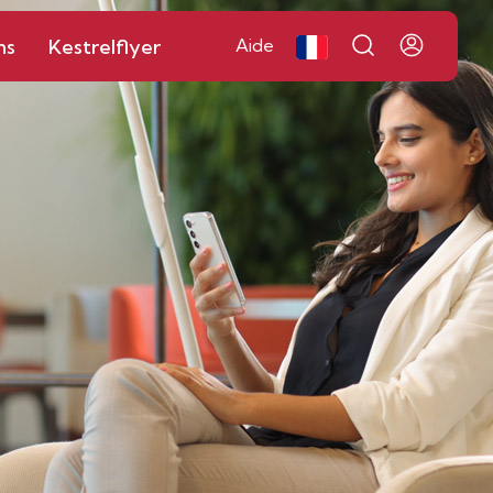
ns
Kestrelflyer
Aide