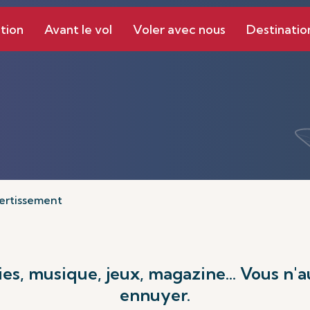
tion
Avant le vol
Voler avec nous
Destinatio
ertissement
ies, musique, jeux, magazine... Vous n'
ennuyer.