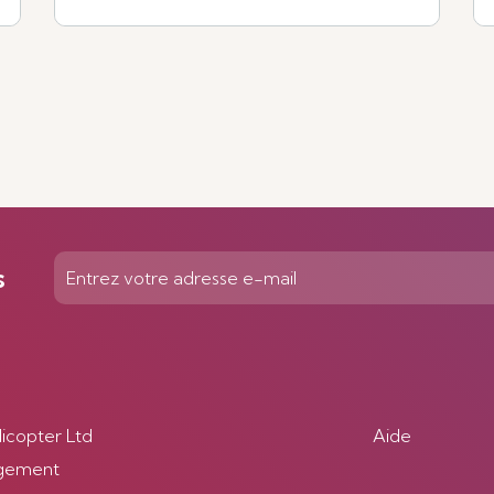
Voir plus
s
licopter Ltd
Aide
gement