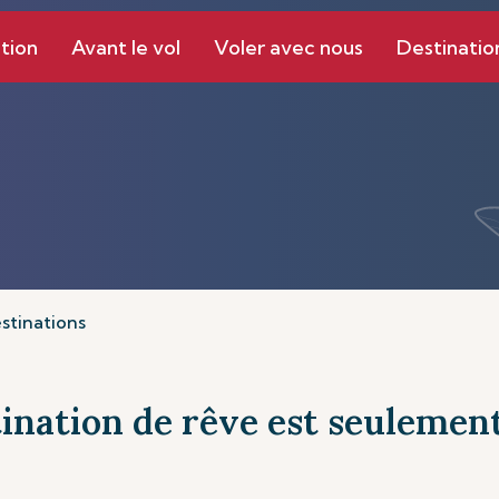
tion
Avant le vol
Voler avec nous
Destinatio
stinations
ination de rêve est seulement 