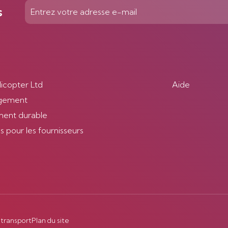
s
licopter Ltd
Aide
gement
ent durable
 pour les fournisseurs
 transport
Plan du site