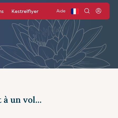
ns
Kestrelflyer
Aide
à un vol...