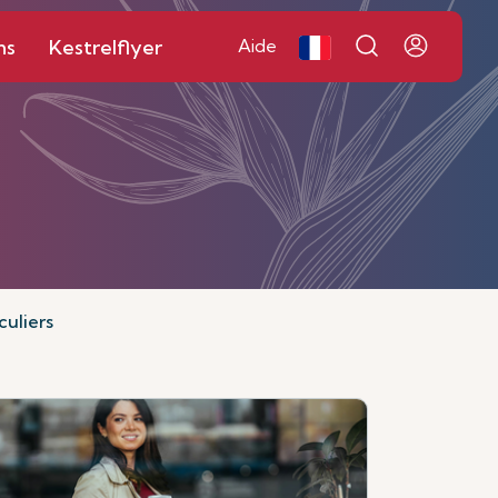
ns
Kestrelflyer
Aide
culiers