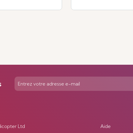
Voir plus
s
licopter Ltd
Aide