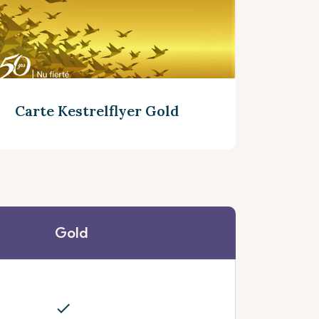
Carte Kestrelflyer Gold
Gold
Découvrez plus
check