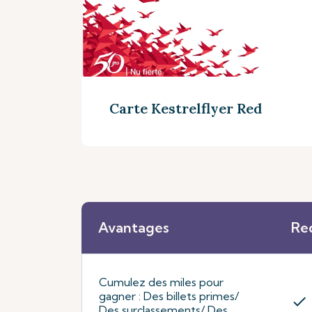
Carte Kestrelflyer Red
Avantages
Re
Découvrez plus
Cumulez des miles pour
gagner : Des billets primes/
check
Des surclassements/ Des