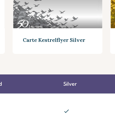
Carte Kestrelflyer Silver
d
Silver
Découvrez plus
check