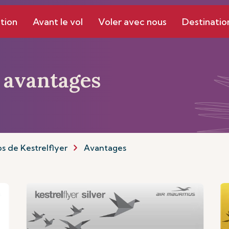
tion
Avant le vol
Voler avec nous
Destinatio
 avantages
s de Kestrelflyer
Avantages