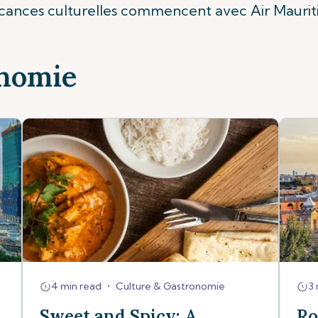
cances culturelles commencent avec Air Mauriti
onomie
4 min read
•
Culture & Gastronomie
3 
Sweet and Spicy: A
Ro