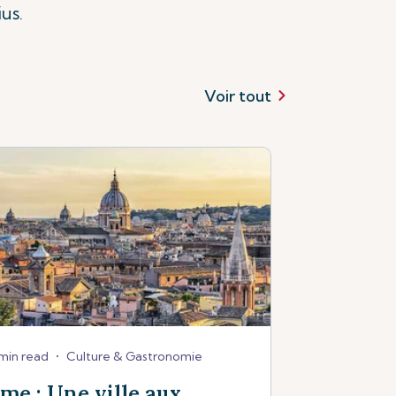
us.
Voir tout
min read
•
Culture & Gastronomie
me : Une ville aux