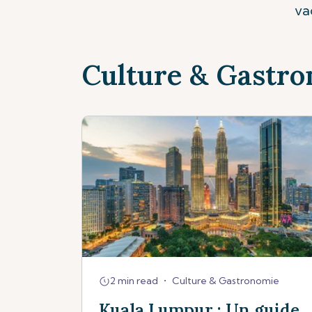
va
Culture & Gastr
2 min read
•
Culture & Gastronomie
Kuala Lumpur : Un guide