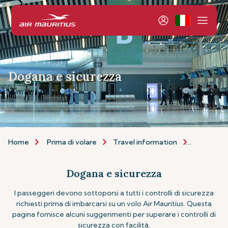
Dogana e sicurezza
Home
Prima di volare
Travel information
Customs a
Dogana e sicurezza
I passeggeri devono sottoporsi a tutti i controlli di sicurezza
richiesti prima di imbarcarsi su un volo Air Mauritius. Questa
pagina fornisce alcuni suggerimenti per superare i controlli di
sicurezza con facilità.