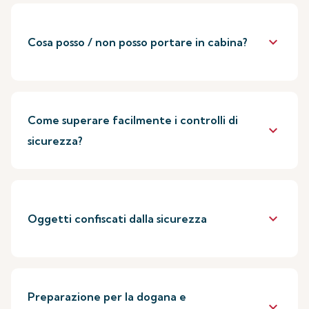
keyboard_arrow_down
Cosa posso / non posso portare in cabina?
Come superare facilmente i controlli di
keyboard_arrow_down
sicurezza?
keyboard_arrow_down
Oggetti confiscati dalla sicurezza
Preparazione per la dogana e
keyboard_arrow_down