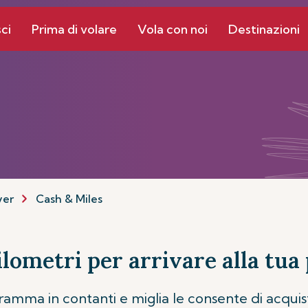
ci
Prima di volare
Vola con noi
Destinazioni
yer
Cash & Miles
lometri per arrivare alla tu
mma in contanti e miglia le consente di acquista