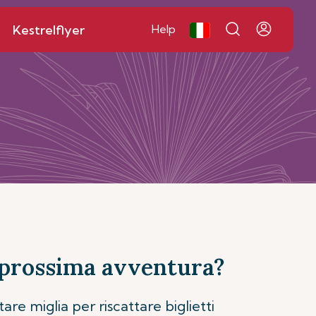
Kestrelflyer
Help
a prossima avventura?
re miglia per riscattare biglietti