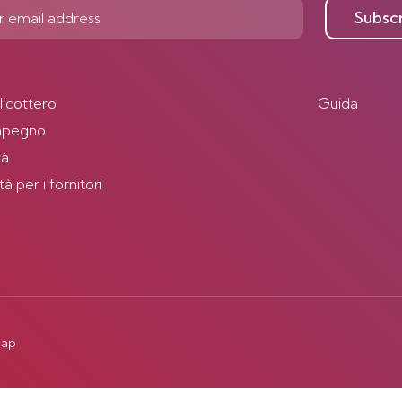
Subsc
elicottero
Guida
impegno
tà
 per i fornitori
map