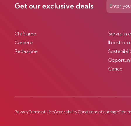
Get our exclusive deals
Chi Siamo
Servizi in 
Carriere
Il nostro 
Redazione
Sostenibili
Opportunità
Carico
Privacy
Terms of Use
Accessibility
Conditions of carriage
Site 