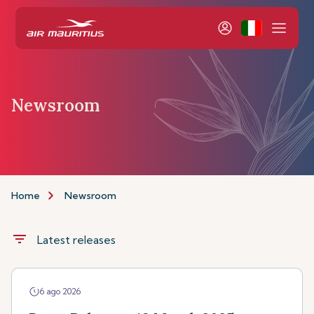
Newsroom
Home
Newsroom
filter_list
Latest releases
6 ago 2026