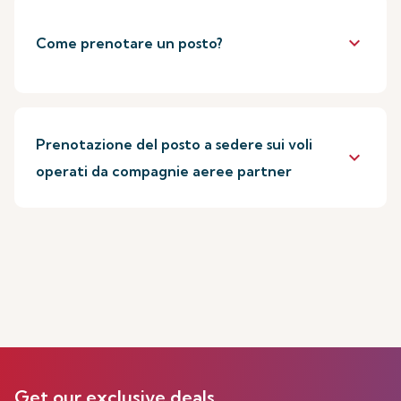
keyboard_arrow_down
Come prenotare un posto?
Prenotazione del posto a sedere sui voli
keyboard_arrow_down
operati da compagnie aeree partner
Get our exclusive deals