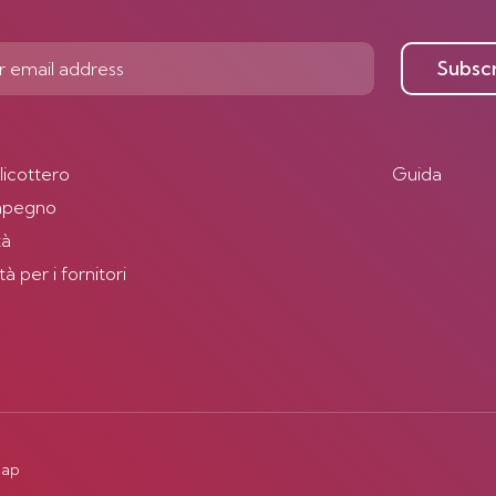
Subsc
elicottero
Guida
impegno
tà
 per i fornitori
map