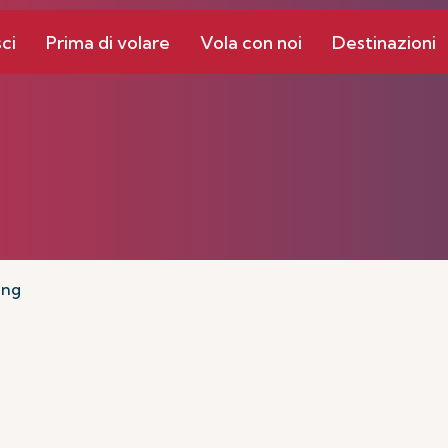
ci
Prima di volare
Vola con noi
Destinazioni
ing
i