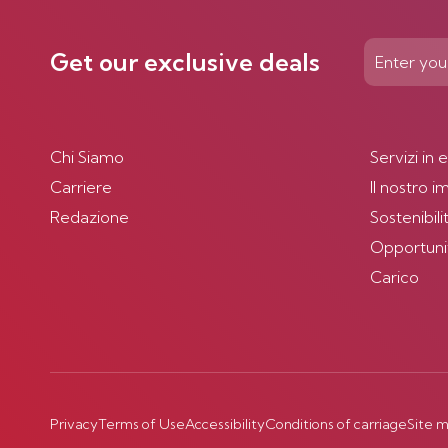
Get our exclusive deals
Chi Siamo
Servizi in 
Carriere
Il nostro 
Redazione
Sostenibili
Opportunità
Carico
Privacy
Terms of Use
Accessibility
Conditions of carriage
Site 