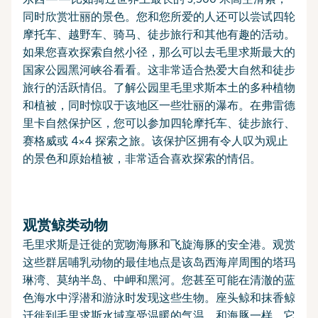
同时欣赏壮丽的景色。您和您所爱的人还可以尝试四轮
摩托车、越野车、骑马、徒步旅行和其他有趣的活动。
如果您喜欢探索自然小径，那么可以去毛里求斯最大的
国家公园黑河峡谷看看。这非常适合热爱大自然和徒步
旅行的活跃情侣。了解公园里毛里求斯本土的多种植物
和植被，同时惊叹于该地区一些壮丽的瀑布。在弗雷德
里卡自然保护区，您可以参加四轮摩托车、徒步旅行、
赛格威或 4×4 探索之旅。该保护区拥有令人叹为观止
的景色和原始植被，非常适合喜欢探索的情侣。
观赏鲸类动物
毛里求斯是迁徙的宽吻海豚和飞旋海豚的安全港。观赏
这些群居哺乳动物的最佳地点是该岛西海岸周围的塔玛
琳湾、莫纳半岛、中岬和黑河。您甚至可能在清澈的蓝
色海水中浮潜和游泳时发现这些生物。座头鲸和抹香鲸
迁徙到毛里求斯水域享受温暖的气温。和海豚一样，它