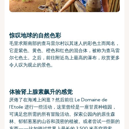
惊叹地球的自然色彩
毛里求斯南部的查马雷尔村以其迷人的彩色土而闻名，
它是紫色、黄色、橙色和红色的混合体，被称为查马雷
尔七色土。之后，前往附近岛上最高的瀑布，欣赏更多
令人叹为观止的景色。
体验肾上腺素飙升的感觉
厌倦了在海滩上闲逛？然后前往 Le Domaine de
l’Etoile 进行一些活动，这里曾经是一座甘蔗种植园，
可满足您所需的所有冒险活动。探索公园内的原生森
林、郁郁葱葱的山谷和茂密的植被。或者尝试一些新的
东西——比如骑过世界上最长的 3,500 米高空滑索，