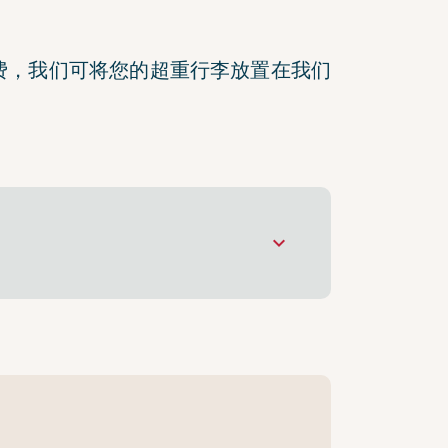
费，我们可将您的超重行李放置在我们
keyboard_arrow_down