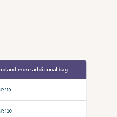
。
nd and more additional bag
UR 110
UR 120