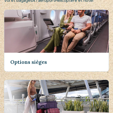
Vol et bagages
À l'aéroport
Hélicoptère et hôtel
Options sièges