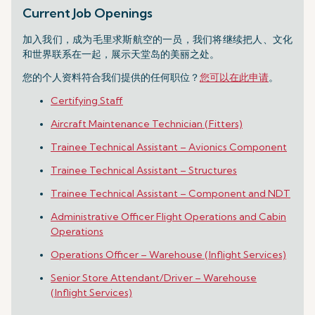
Current Job Openings
加入我们，成为毛里求斯航空的一员，我们将继续把人、文化
和世界联系在一起，展示天堂岛的美丽之处。
您的个人资料符合我们提供的任何职位？
您可以在此申请
。
Certifying Staff
Aircraft Maintenance Technician (Fitters)
Trainee Technical Assistant – Avionics Component
Trainee Technical Assistant – Structures
Trainee Technical Assistant – Component and NDT
Administrative Officer Flight Operations and Cabin
Operations
Operations Officer – Warehouse (Inflight Services)
Senior Store Attendant/Driver – Warehouse
(Inflight Services)