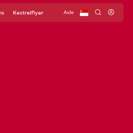
ns
Kestrelflyer
Aide