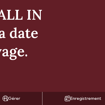
ALL IN
a date
yage.
Gérer
Enregistrement