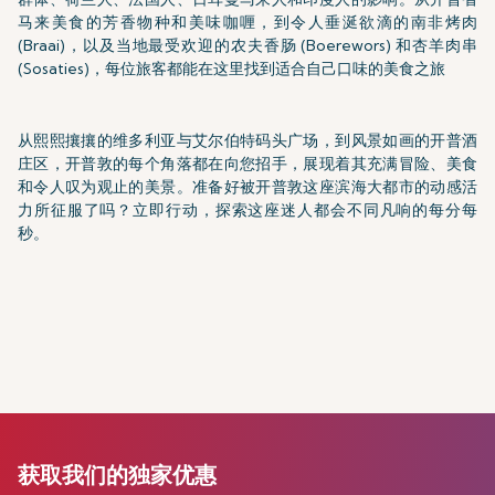
马来美食的芳香物种和美味咖喱，到令人垂涎欲滴的南非烤肉
(Braai)，以及当地最受欢迎的农夫香肠 (Boerewors) 和杏羊肉串
(Sosaties)，每位旅客都能在这里找到适合自己口味的美食之旅
从熙熙攘攘的维多利亚与艾尔伯特码头广场，到风景如画的开普酒
庄区，开普敦的每个角落都在向您招手，展现着其充满冒险、美食
和令人叹为观止的美景。准备好被开普敦这座滨海大都市的动感活
力所征服了吗？立即行动，探索这座迷人都会不同凡响的每分每
秒。
获取我们的独家优惠