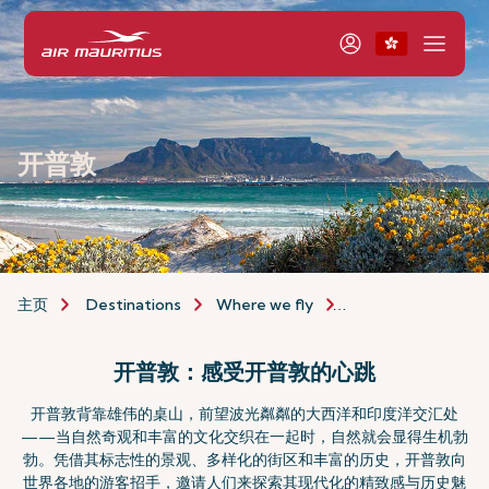
开普敦
主页
Destinations
Where we fly
Africa & Middle Eas
开普敦：感受开普敦的心跳
开普敦背靠雄伟的桌山，前望波光粼粼的大西洋和印度洋交汇处
——当自然奇观和丰富的文化交织在一起时，自然就会显得生机勃
勃。凭借其标志性的景观、多样化的街区和丰富的历史，开普敦向
世界各地的游客招手，邀请人们来探索其现代化的精致感与历史魅