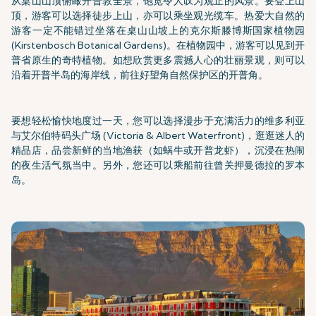
从桌山山顶俯瞰开普敦全景，饱览令人叹为观止的风景。要登上山
顶，游客可以选择徒步上山，亦可以乘坐观光缆车。热爱大自然的
游客一定不能错过坐落在桌山山坡上的克尔斯滕博斯国家植物园
(Kirstenbosch Botanical Gardens)。在植物园中，游客可以见到开
普省原生的奇特植物。如想欣赏更多震撼人心的壮丽景观，则可以
沿着开普半岛的海岸线，前往好望角自然保护区的开普角。
要想轻松愉快地度过一天，您可以选择漫步于充满活力的维多利亚
与艾尔伯特码头广场 (Victoria & Albert Waterfront)，逛逛迷人的
精品店，品尝新鲜的当地渔获（如蜗牛或开普龙虾），沉浸在热闹
的夜生活气氛当中。另外，您还可以乘船前往曾关押曼德拉的罗本
岛。