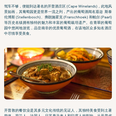
驾车不够，便能到达著名的开普酒庄区 (Cape Winelands)，此地风
景如画，其葡萄园更是世界一流之列，产出的葡萄酒闻名遐迩 斯泰
伦博斯 (Stellenbosch)、弗朗施霍克 (Franschhoek) 和帕尔 (Paarl)
等历史名镇拥有独特的魅力和丰富的葡萄栽培遗产。在青翠的葡萄
园中悠闲地游览，品尝南非的优质葡萄酒，在该地区众多知名酒庄
中尽情享受美食。
开普敦的餐饮业是其多元文化传统的见证人，其独特美食受到土著
群体、荷兰人、法国人、日耳曼马来人和印度人的影响。从开普省