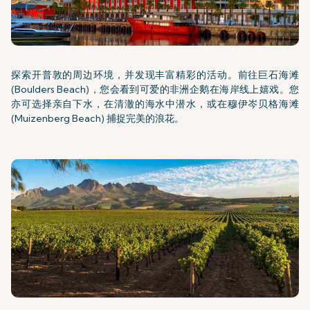
探索开普敦的周边环境，并发现丰富精彩的活动。前往巨石海滩
(Boulders Beach)，您会看到可爱的非洲企鹅在海岸线上嬉戏。您
亦可选择亲自下水，在清澈的海水中潜水，或在穆伊岑贝格海滩
(Muizenberg Beach) 捕捉完美的浪花。