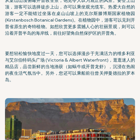
从桌山山顶俯瞰开普敦全景，饱览令人叹为观止的风景。要登上山
顶，游客可以选择徒步上山，亦可以乘坐观光缆车。热爱大自然的
游客一定不能错过坐落在桌山山坡上的克尔斯滕博斯国家植物园
(Kirstenbosch Botanical Gardens)。在植物园中，游客可以见到开
普省原生的奇特植物。如想欣赏更多震撼人心的壮丽景观，则可以
沿着开普半岛的海岸线，前往好望角自然保护区的开普角。
要想轻松愉快地度过一天，您可以选择漫步于充满活力的维多利亚
与艾尔伯特码头广场 (Victoria & Albert Waterfront)，逛逛迷人的
精品店，品尝新鲜的当地渔获（如蜗牛或开普龙虾），沉浸在热闹
的夜生活气氛当中。另外，您还可以乘船前往曾关押曼德拉的罗本
岛。