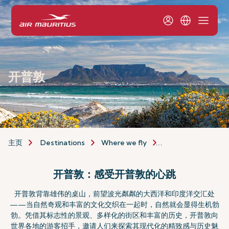
开普敦
主页
Destinations
Where we fly
Africa & Middle Eas
开普敦：感受开普敦的心跳
开普敦背靠雄伟的桌山，前望波光粼粼的大西洋和印度洋交汇处
——当自然奇观和丰富的文化交织在一起时，自然就会显得生机勃
勃。凭借其标志性的景观、多样化的街区和丰富的历史，开普敦向
世界各地的游客招手，邀请人们来探索其现代化的精致感与历史魅