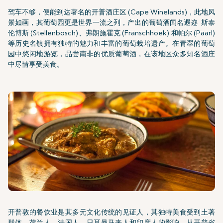
驾车不够，便能到达著名的开普酒庄区 (Cape Winelands)，此地风
景如画，其葡萄园更是世界一流之列，产出的葡萄酒闻名遐迩 斯泰
伦博斯 (Stellenbosch)、弗朗施霍克 (Franschhoek) 和帕尔 (Paarl)
等历史名镇拥有独特的魅力和丰富的葡萄栽培遗产。在青翠的葡萄
园中悠闲地游览，品尝南非的优质葡萄酒，在该地区众多知名酒庄
中尽情享受美食。
开普敦的餐饮业是其多元文化传统的见证人，其独特美食受到土著
群体、荷兰人、法国人、日耳曼马来人和印度人的影响。从开普省