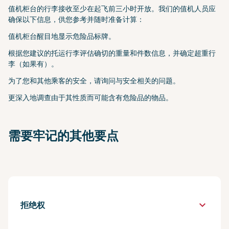
值机柜台的行李接收至少在起飞前三小时开放。我们的值机人员应
确保以下信息，供您参考并随时准备计算：
值机柜台醒目地显示危险品标牌。
根据您建议的托运行李评估确切的重量和件数信息，并确定超重行
李（如果有）。
为了您和其他乘客的安全，请询问与安全相关的问题。
更深入地调查由于其性质而可能含有危险品的物品。
需要牢记的其他要点
keyboard_arrow_down
拒绝权