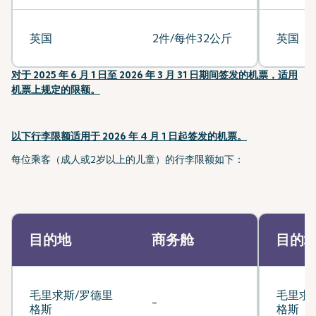
英国
2件/每件32公斤
英国
对于 2025 年 6 月 1 日至 2026 年 3 月 31 日期间签发的机票，适用
机票上规定的限额。
以下行李限额适用于 2026 年 4 月 1 日起签发的机票。
每位乘客（成人或2岁以上的儿童）的行李限额如下：
目的地
商务舱
目的
毛里求斯/罗德里
毛里求
-
格斯
格斯