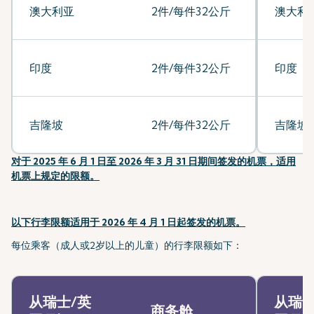
澳大利亚
2件/每件32公斤
澳大利
印度
2件/每件32公斤
印度
吉隆坡
2件/每件32公斤
吉隆坡
对于 2025 年 6 月 1 日至 2026 年 3 月 31 日期间签发的机票，适用
机票上规定的限额。
以下行李限额适用于 2026 年 4 月 1 日起签发的机票。
每位乘客（成人或2岁以上的儿童）的行李限额如下：
从瑞士/英
从瑞士
商务舱