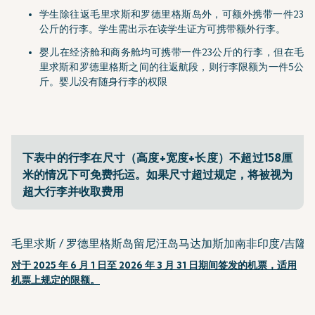
学生除往返毛里求斯和罗德里格斯岛外，可额外携带一件23
公斤的行李。学生需出示在读学生证方可携带额外行李。
婴儿在经济舱和商务舱均可携带一件23公斤的行李，但在毛
里求斯和罗德里格斯之间的往返航段，则行李限额为一件5公
斤。婴儿没有随身行李的权限
下表中的行李在尺寸（高度+宽度+长度）不超过158厘
米的情况下可免费托运。如果尺寸超过规定，将被视为
超大行李并收取费用
毛里求斯 / 罗德里格斯岛
留尼汪岛
马达加斯加
南非
印度/吉隆
对于 2025 年 6 月 1 日至 2026 年 3 月 31 日期间签发的机票，适用
机票上规定的限额。