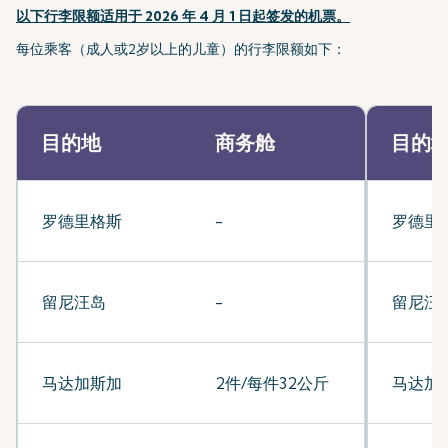
以下行李限额适用于 2026 年 4 月 1 日起签发的机票。
每位乘客（成人或2岁以上的儿童）的行李限额如下：
目的地
商务舱
目的
罗德里格斯
-
罗德里
留尼汪岛
-
留尼汪
马达加斯加
2件/每件32公斤
马达加