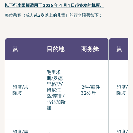
以下行李限额适用于 2026 年 4 月 1 日起签发的机票。
每位乘客（成人或2岁以上的儿童）的行李限额如下：
从
目的地
商务舱
从
毛里求
斯/罗德
里格斯/
印度/吉
2件/每件
印度/吉
留尼汪
隆坡
32公斤
隆坡
岛/南非/
马达加斯
加
印度/吉
印度/吉