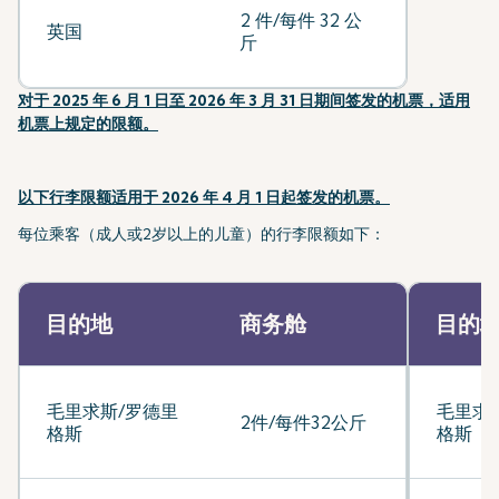
2 件/每件 32 公
英国
斤
对于 2025 年 6 月 1 日至 2026 年 3 月 31 日期间签发的机票，适用
机票上规定的限额。
以下行李限额适用于 2026 年 4 月 1 日起签发的机票。
每位乘客（成人或2岁以上的儿童）的行李限额如下：
目的地
商务舱
目的
毛里求斯/罗德里
毛里求
2件/每件32公斤
格斯
格斯