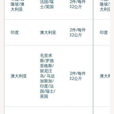
法国/瑞
2件/每件
隆坡/澳
隆坡/澳
士/英国
32公斤
大利亚
大利亚
2件/每件
印度
澳大利亚
印度
32公斤
毛里求
斯/罗德
里格斯/
留尼汪
2件/每件
澳大利亚
岛/ 马达
澳大利
32公斤
加斯加/
印度/法
国/瑞士/
英国