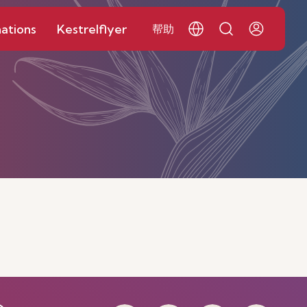
ations
Kestrelflyer
帮助