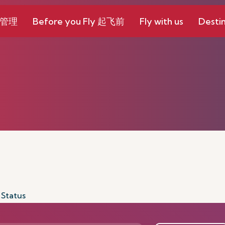
和管理
Before you Fly 起飞前
Fly with us
Destin
 Status