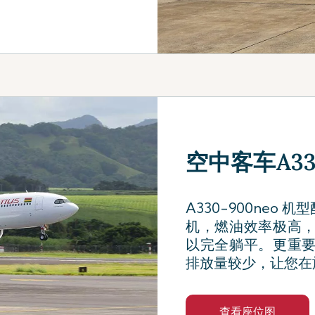
空中客车A330-
A330-900neo 机
机，燃油效率极高
以完全躺平。更重
排放量较少，让您在
查看座位图