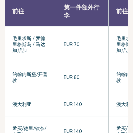
第一件额外行
前往
前往
李
毛里求斯 / 罗德
毛里求斯
里格斯岛 / 马达
EUR 70
里格斯岛
加斯加
加斯加
约翰内斯堡/开普
约翰内
EUR 80
敦
敦
澳大利亚
EUR 140
澳大利
孟买/德里/钦奈/
孟买/德
EUR 140