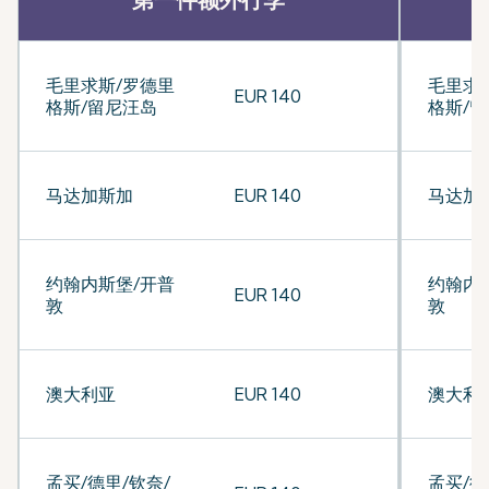
毛里求斯/罗德里
毛里求
EUR 140
格斯/留尼汪岛
格斯/
马达加斯加
EUR 140
马达加
约翰内斯堡/开普
约翰内
EUR 140
敦
敦
澳大利亚
EUR 140
澳大利
孟买/德里/钦奈/
孟买/德