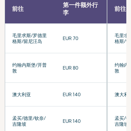
第一件额外行
前往
前往
李
毛里求斯/罗德里
毛里求
EUR 70
格斯/留尼汪岛
格斯/
约翰内斯堡/开普
约翰内
EUR 80
敦
敦
澳大利亚
EUR 140
澳大利
孟买/德里/钦奈/
孟买/德
EUR 140
吉隆坡
吉隆坡