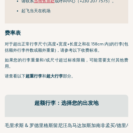
请联系
当地售票处
或呼叫中心（+230 207 7575）。
起飞当天在机场
费率表
对于超出正常行李尺寸(高度+宽度+长度之和在 158cm 内)的行李(包
括额外行李件数或额外重量)，请参考以下收费标准。
如果您的行李重量和/或尺寸超过标准限额，可能需要支付其他费
用。
请查看以下
超重行李
和
超大行李
部分。
超额行李：选择您的出发地
毛里求斯 & 罗德里格斯
留尼汪岛
马达加斯加
南非
孟买/德里/