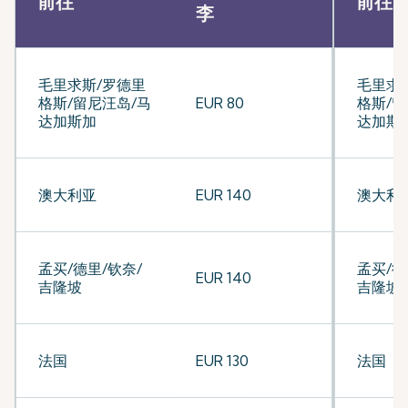
前往
前往
李
毛里求斯/罗德里
毛里求
格斯/留尼汪岛/马
EUR 80
格斯/留
达加斯加
达加斯
澳大利亚
EUR 140
澳大利
孟买/德里/钦奈/
孟买/德
EUR 140
吉隆坡
吉隆坡
法国
EUR 130
法国