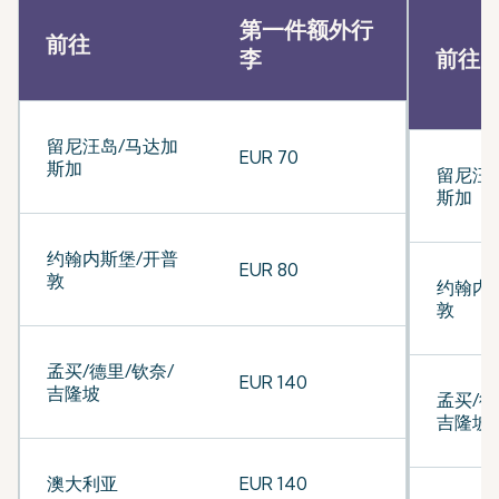
第一件额外行
前往
李
前往
留尼汪岛/马达加
EUR 70
斯加
留尼汪
斯加
约翰内斯堡/开普
EUR 80
敦
约翰内
敦
孟买/德里/钦奈/
EUR 140
吉隆坡
孟买/德
吉隆坡
澳大利亚
EUR 140