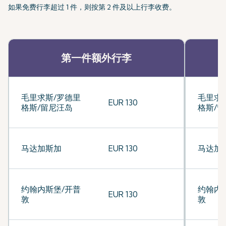
如果免费行李超过 1 件，则按第 2 件及以上行李收费。
第一件额外行李
毛里求斯/罗德里
毛里求
EUR 130
格斯/留尼汪岛
格斯/
马达加斯加
EUR 130
马达加
约翰内斯堡/开普
约翰内
EUR 130
敦
敦