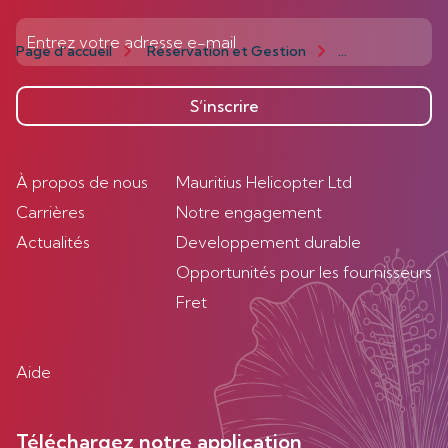
Page d’accueil
Réservation et Gestion
Gestion
Act
S’inscrire
À propos de nous
Mauritius Helicopter Ltd
Carrières
Notre engagement
Actualités
Developpement durable
Opportunités pour les fournisseurs
Fret
Aide
Téléchargez notre application