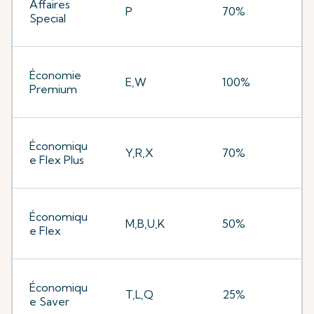
Affaires
P
70%
Special
Économie
E,W
100%
Premium
Économiqu
Y,R,X
70%
e Flex Plus
Économiqu
M,B,U,K
50%
e Flex
Économiqu
T,L,Q
25%
e Saver