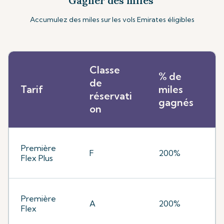
Gagner des miles
Accumulez des miles sur les vols Emirates éligibles
Classe
% de
de
Tarif
miles
réservati
gagnés
on
Première
F
200%
Flex Plus
Première
A
200%
Flex