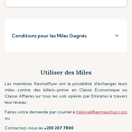
keyboard_arrow_down
Conditions pour les Miles Gagnés
Utiliser des Miles
Les membres Kestrelflyer ont la possibilité d'échanger leurs
miles contre des billets-prime en Classe Économique ou
Classe Affaires sur tous les vols opérés par Emirates à travers
leur réseau.
Faites votre demande par
courriel à
mkloyal@airmauritius.com
ou
Contactez-nous au
+230 207 7800