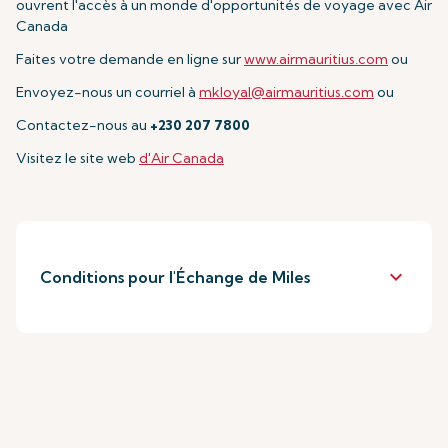
ouvrent l'accès à un monde d'opportunités de voyage avec Air
Canada
Faites votre demande en ligne sur
www.airmauritius.com
ou
Envoyez-nous un courriel
à
mkloyal@airmauritius.com
ou
Contactez-nous au
+230 207 7800
Visitez le site web
d'Air Canada
keyboard_arrow_down
Conditions pour l'Échange de Miles