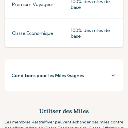
100% des miles de
Premium Voyageur
base
100% des miles de
Classe Économique
base
keyboard_arrow_down
Conditions pour les Miles Gagnés
Utiliser des Miles
Les membres Kestrelflyer peuvent échanger des miles contre
des billets-prime en Classe Économique ou Classe Affaires sur