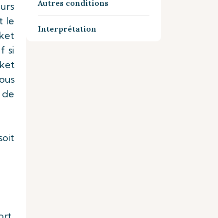
Autres conditions
ours
t le
Interprétation
cket
 si
cket
vous
 de
soit
ort,