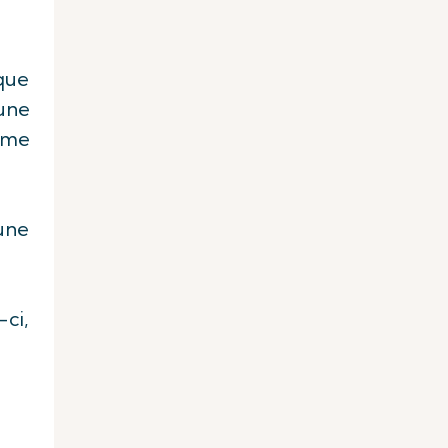
 que
’une
ième
une
-ci,