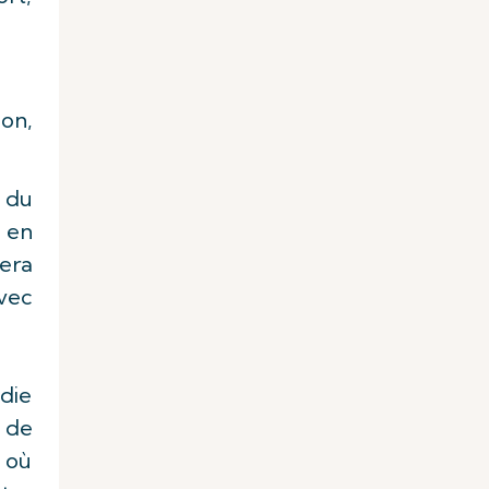
ion,
 du
 en
era
vec
adie
 de
e où