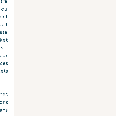
otre
e du
ment
doit
ate
cket
s :
pour
 ces
kets
nnes
ons
ans