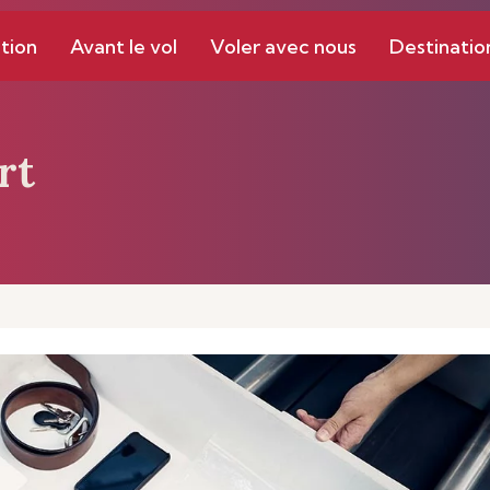
tion
Avant le vol
Voler avec nous
Destinatio
rt