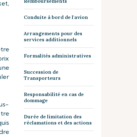
Remboursements
ket,
Conduite à bord de l'avion
Arrangements pour des
services additionnels
être
Formalités administratives
rix
une
Succession de
uler
Transporteurs
Responsabilité en cas de
dommage
ous-
tre
Durée de limitation des
quis
réclamations et des actions
ndre