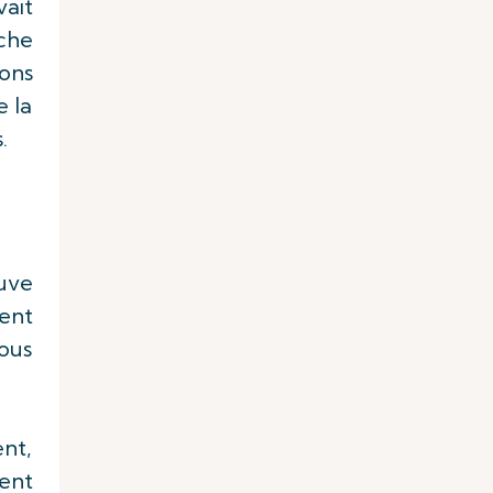
ait
che
ions
e la
.
euve
ent
sous
ent,
ent