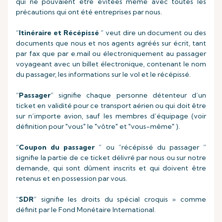
qui ne pouvaient être évitées même avec toutes les
précautions qui ont été entreprises par nous.
“
Itinéraire et Récépissé
” veut dire un document ou des
documents que nous et nos agents agréés sur écrit, tant
par fax que par e.mail ou électroniquement au passager
voyageant avec un billet électronique, contenant le nom
du passager, les informations sur le vol et le récépissé.
“
Passager
” signifie chaque personne détenteur d’un
ticket en validité pour ce transport aérien ou qui doit être
sur n’importe avion, sauf les membres d’équipage (voir
définition pour "vous" le "vôtre" et "vous-même" ).
“
Coupon du passager
” ou “récépissé du passager ”
signifie la partie de ce ticket délivré par nous ou sur notre
demande, qui sont dûment inscrits et qui doivent être
retenus et en possession par vous.
“
SDR
” signifie les droits du spécial croquis » comme
définit par le Fond Monétaire International.