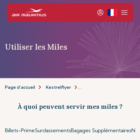
Utiliser les Miles
Page d’accueil
Kestrelflyer
À propos de Kestrelflyer
À quoi peuvent servir mes miles ?
Billets-Prime
Surclassements
Bagages Supplémentaires
Nos