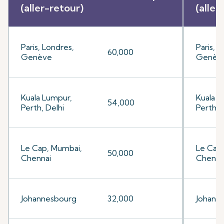
(aller-retour)
(aller
Paris, Londres,
Paris, 
60,000
Genève
Genèv
Kuala Lumpur,
Kuala L
54,000
Perth, Delhi
Perth, 
Le Cap, Mumbai,
Le Cap
50,000
Chennai
Chenna
Johannesbourg
32,000
Johann