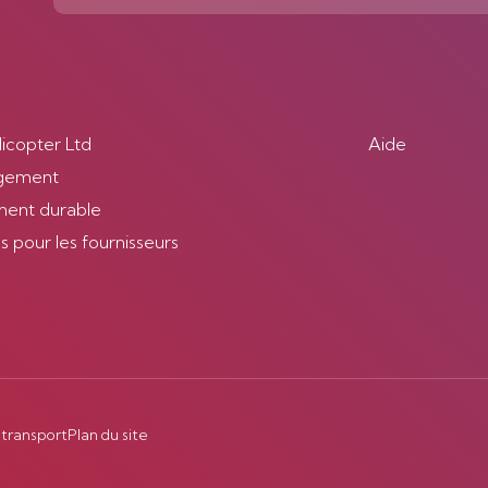
licopter Ltd
Aide
gement
ent durable
 pour les fournisseurs
 transport
Plan du site