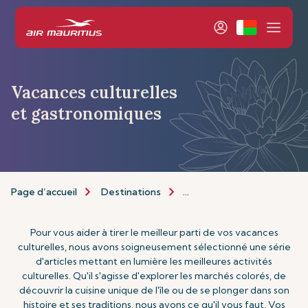
Vacances culturelles
et gastronomiques
Page d’accueil
Destinations
Types de Vacances
Va
Pour vous aider à tirer le meilleur parti de vos vacances
culturelles, nous avons soigneusement sélectionné une série
d'articles mettant en lumière les meilleures activités
culturelles. Qu'il s'agisse d'explorer les marchés colorés, de
découvrir la cuisine unique de l'île ou de se plonger dans son
histoire et ses traditions, nous avons ce qu'il vous faut. Vos