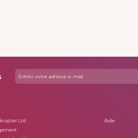
s
licopter Ltd
Aide
gement