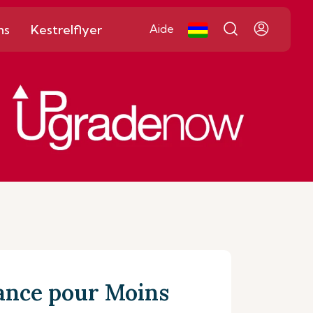
ns
Kestrelflyer
Aide
ance pour Moins