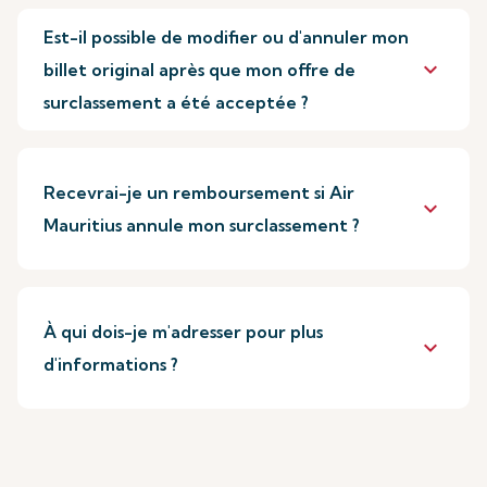
Est-il possible de modifier ou d'annuler mon
keyboard_arrow_down
billet original après que mon offre de
surclassement a été acceptée ?
Recevrai-je un remboursement si Air
keyboard_arrow_down
Mauritius annule mon surclassement ?
À qui dois-je m'adresser pour plus
keyboard_arrow_down
d'informations ?