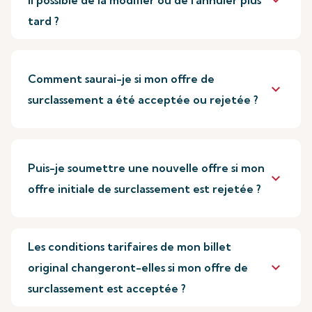
keyboard_arrow_down
il possible de la modifier ou de l'annuler plus
tard ?
Comment saurai-je si mon offre de
keyboard_arrow_down
surclassement a été acceptée ou rejetée ?
Puis-je soumettre une nouvelle offre si mon
keyboard_arrow_down
offre initiale de surclassement est rejetée ?
Les conditions tarifaires de mon billet
keyboard_arrow_down
original changeront-elles si mon offre de
surclassement est acceptée ?