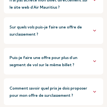
keyboard_arrow_down
n'ai pas acheté mon billet directement sur
le site web d'Air Mauritius ?
Sur quels vols puis-je faire une offre de
keyboard_arrow_down
surclassement ?
Puis-je faire une offre pour plus d'un
keyboard_arrow_down
segment de vol sur le même billet ?
Comment savoir quel prix je dois proposer
keyboard_arrow_down
pour mon offre de surclassement ?