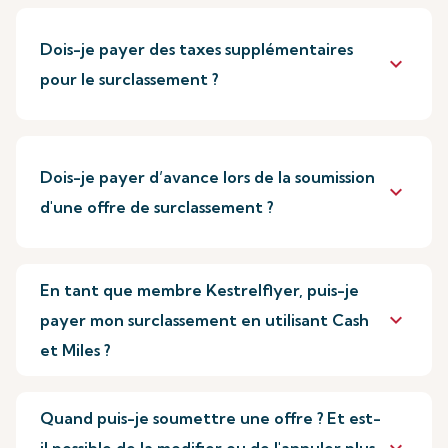
Dois-je payer des taxes supplémentaires
keyboard_arrow_down
pour le surclassement ?
Dois-je payer d’avance lors de la soumission
keyboard_arrow_down
d'une offre de surclassement ?
En tant que membre Kestrelflyer, puis-je
keyboard_arrow_down
payer mon surclassement en utilisant Cash
et Miles ?
Quand puis-je soumettre une offre ? Et est-