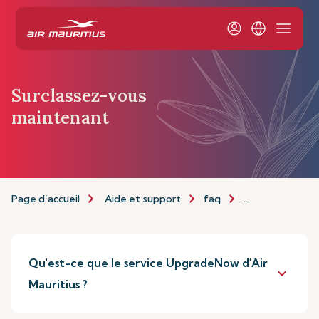
Surclassez-vous
maintenant
Page d’accueil
Aide et support
faq
Surclassement
Qu'est-ce que le service UpgradeNow d'Air
keyboard_arrow_down
Mauritius ?