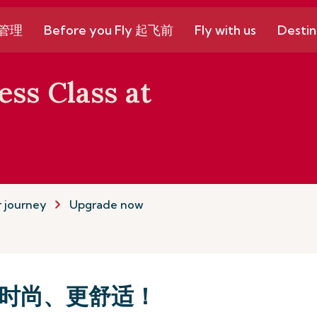
和管理
Before you Fly 起飞前
Fly with us
Destin
ss Class at
 journey
Upgrade now
时尚、更舒适！