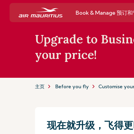
Book & Manage 预订
Upgrade to Busine
your price!
主页
Before you fly
Customise your
现在就升级，飞得更