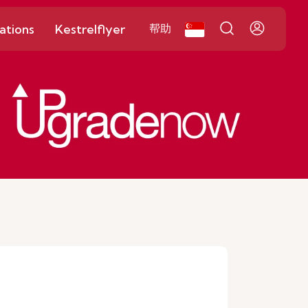
ations
Kestrelflyer
帮助