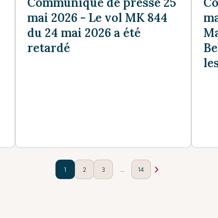
Communiqué de presse 25
Co
mai 2026 - Le vol MK 844
ma
du 24 mai 2026 a été
Ma
retardé
Be
le
...
1
2
3
14