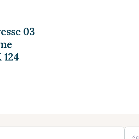
esse 03
ème
 124