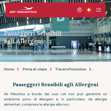
Passeggeri Sensibili
agli Allergeni
Home
Prima di volare
Travel information
Passeggeri
Passeggeri Sensibili agli Allergeni
Air Mauritius a bordo dei suoi voli non può garantire un
ambiente privo di allergeni e, in particolare, da allergie
alimentari, comprese le allergie alle noci.