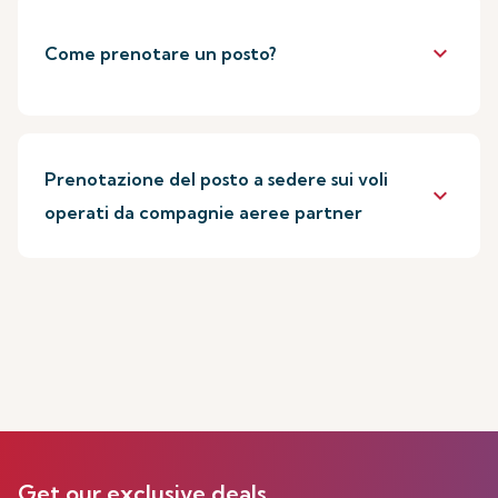
keyboard_arrow_down
Come prenotare un posto?
Prenotazione del posto a sedere sui voli
keyboard_arrow_down
operati da compagnie aeree partner
Get our exclusive deals